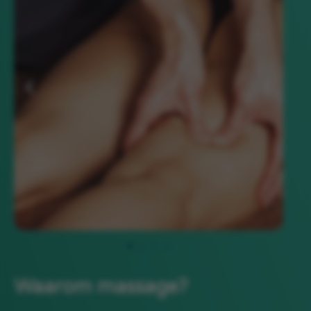
Waarom massage?