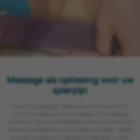
Massage
Massage
Massage
Massage
Massage
Massage
Massage
Massage
Massage
Massage als oplossing voor uw
Anoli in
Anoli in
Anoli in
Anoli in
Anoli in
Anoli in
Anoli in
Anoli in
Anoli in
spierpijn
Workum
Workum
Workum
Workum
Workum
Workum
Workum
Workum
Workum
Ervaart u (spier)pijn tijdens sporten, werken of in
rust. Overweeg eens een massage. Een massage
voorkomt-, en hersteld pijnlijke spieren en werkt ook
Ontspanning voor lichaam en geest
Ontspanning voor lichaam en geest
Ontspanning voor lichaam en geest
Werken aan een sneller herstel
Werken aan een sneller herstel
Werken aan een sneller herstel
Voorkom spierpijn of blesures
Voorkom spierpijn of blesures
Voorkom spierpijn of blesures
nog eens ontspannend voor lichaam en geest. Twijfel
dus niet en boek een massage bij Massage Anoli in