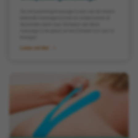
De ontspanningsmassage is een van de meest
bekende massagevormen en ondertussen al
duizenden jaren oud. De basis van deze
massage is de geest en het lichaam tot rust te
brengen.
Lees verder